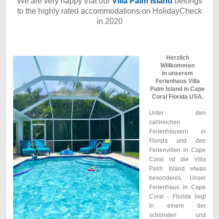
We are very happy that our
Villa Palm Island
belongs
to the highly rated accommodations on HolidayCheck
in 2020
Herzlich
Willkommen
in unserem
Ferienhaus Villa
Palm Island in Cape
Coral Florida USA.
Unter den
zahlreichen
Ferienhäusern in
Florida und den
Ferienvillen in Cape
Coral ist die Villa
Palm Island etwas
besonderes. Unser
Ferienhaus in Cape
Coral - Florida liegt
in einem der
schönsten und