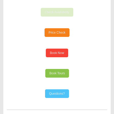
Check Availability
Price Check
Book Now
Book Tours
Questions?