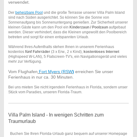
verwendet.
Der
beheizbare Pool
und die große Terrasse unserer Villa Palm Island
sind nach Süden ausgerichtet. So können Sie die Sonne von
Sonnenaufgang bis Sonnenuntergang genießen. Zur Sicherheit unserer
kleinen Gäste kann um den Pool ein
Kinderzaun / Poolzaun
aufgebaut
werden. Dieser verhindert, dass die Kleinen ungewollt den Poolbereich
betreten und sorgt für einen entspannten Urlaub.
Während Ihres Aufenthalts stehen Ihnen in unserem Ferienhaus
kostenlos
fünf Fahrräder
(3 x Erw., 2 x Kind),
kostenloses Internet
(Highspeed W-LAN), 5 Flatscreen-TV's, ein Navigationsgerät und vieles
mehr zur Verfügung.
Vom Flughafen
Fort Myers (RSW
)
erreichen Sie unser
Ferienhaus in nur ca. 30 Minuten.
Bei uns mieten Sie nicht irgendein Ferienhaus in Florida, sondern unser
Stück vom Paradies, unseren Florida-Traum.
Villa Palm Island - In wenigen Schritten zum
Traumurlaub
Buchen Sie Ihren Florida-Urlaub ganz bequem auf unserer Homepage