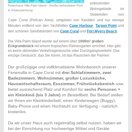
exklusivsten
Ferienhaus Villa Palm Island - Großer beheizbarer Pool
Wohngebiete im
in Südausrichtung
Südwesten von
Cape Coral (Pelican Area), umgeben von Kanälen und nur wenige
Minuten entfernt von den Yachthäfen
Cape Harbour
,
Tarpon Point
und
den schönen Sandstränden von
Cape Coral
und
Fort Myers Beach
.
Die Villa Palm Island wurde auf einem über
1000m² großen
Eckgrundstück
mit einem tropischen Palmengarten errichtet. Hier gibt
es keine störenden Verkehrsgeräusche oder Durchgangsverkehr. Das
einzige Geräusch, das Sie hören, ist das Rauschen der Palmen.
Der großzügige und vollklimatisierte Wohnbereich unserer
Ferienvilla in Cape Coral mit
drei Schlafzimmern, zwei
Badezimmern, Wohnzimmer, großer Luxusküche,
Hauswirtschaftsraum, Esszimmer, Frühstücksbereich
usw.
bietet ausreichend Platz und Komfort für
sechs Personen +
ein Kleinkind (bis 3 Jahre)
im Beistellbett. Bei Bedarf stellen
wir Ihnen ein Kleinkinderbett, einen Kinderwagen (Buggy),
Baby-Phone und einen Hochstuhl zur Verfügung - natürlich
kostenlos.
Da wir unser Haus auch regelmäßig selbst nutzen, haben wir
bei der Einrichtung nur hochwertige Möbel und Geräte